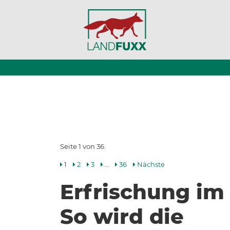
Seite 1 von 36.
1
2
3
…
36
Nächste
Erfrischung im
So wird die