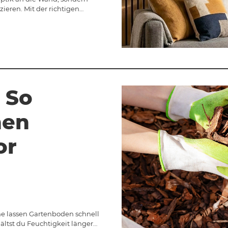
eren. Mit der richtigen…
 So
nen
or
e lassen Gartenboden schnell
ltst du Feuchtigkeit länger…