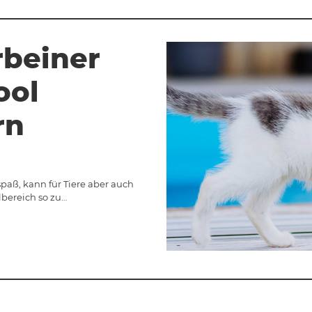
rbeiner
ool
rn
paß, kann für Tiere aber auch
lbereich so zu…