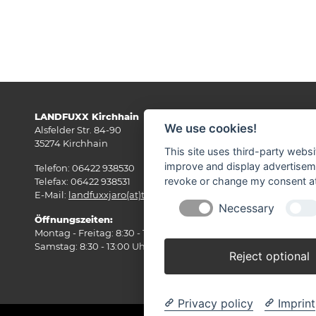
LANDFUXX Kirchhain
Wi
We use cookies!
Alsfelder Str. 84-90
35274 Kirchhain
This site uses third-party websi
improve and display advertisemen
Telefon: 06422 938530
revoke or change my consent at 
Telefax: 06422 938531
E-Mail:
landfuxxjaro(at)t-online.de
Necessary
Öffnungszeiten:
Montag - Freitag: 8:30 - 18:00 Uhr
Samstag: 8:30 - 13:00 Uhr
Reject optional
Privacy policy
Imprint